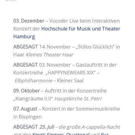
03. Dezember
– Vocoder Live beim Interaktiven
Konzert der
Hochschule für Musik und Theater
Hamburg
ABGESAGT
14. November – „Stillos Glücklich“ in
Haar
Kleines Theater Haar
ABGESAGT
03. November – Gastauftritt in der
Konzertreihe „HAPPYNEWEARS XIX“ –
Elbphilharmonie –
Kleiner Saal
09. Oktober
– Auftritt in der Konzertreihe
„Klangräume II.II“
Hauptkirche St. Petri
07. August
– Konzert in der Sommermusikreihe
in Bispingen
ABGESAGT
25. Juli
–
die große A-cappella-Nacht
mit den
King’s Singers
,
Quartonal
und
Eva
–