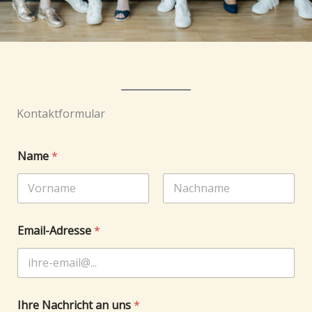
Kontaktformular
Name
*
Vorname
Nachname
a
Email-Adresse
*
n
u
n
s
I
h
Ihre Nachricht an uns
*