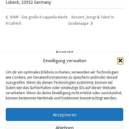
Lübeck
,
23552
Germany
Konzert „Songs & Tales“ in
SHMF – Die große A-cappella-Nacht
in Lübeck
Großenaspe
Kontakt
Impressum
Einwilligung verwalten
Für Veranstalter*innen
Um dir ein optimales Erlebnis zu bieten, verwenden wir Technologien
AGB
wie Cookies, um Geräteinformationen zu speichern und/oder darauf
zuzugreifen. Wenn du diesen Technologien zustimmst, können wir
Datenschutz
Daten wie das Surfverhalten oder eindeutige IDs auf dieser Website
Cookie-Richtlinie
verarbeiten. Wenn du deine Einwilligung nicht erteilst oder zurückziehst,
können bestimmte Merkmale und Funktionen beeinträchtigt werden.
Akzeptieren
Ablehnen